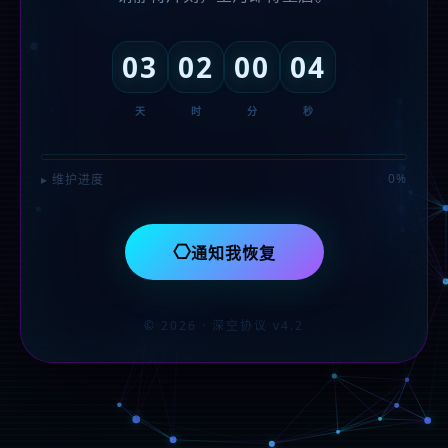
03
02
00
04
天
时
分
秒
0%
▸ 维护进度
⎔
通知我恢复
© 2026 · 深空协议 v4.2