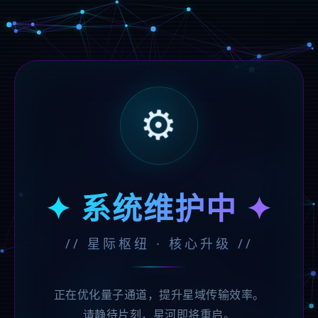
⚙️
✦ 系统维护中 ✦
// 星际枢纽 · 核心升级 //
正在优化量子通道，提升星域传输效率。
请静待片刻，星河即将重启。