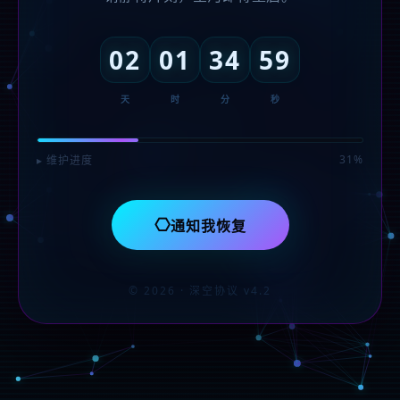
02
01
34
59
天
时
分
秒
31%
▸ 维护进度
⎔
通知我恢复
© 2026 · 深空协议 v4.2