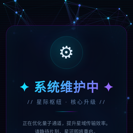
⚙️
✦ 系统维护中 ✦
// 星际枢纽 · 核心升级 //
正在优化量子通道，提升星域传输效率。
请静待片刻，星河即将重启。