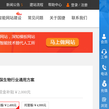
新闻公告
建站流程
帮助中心
5
登录
/
注册
智能网站建设
常见问题
关于国捷
联系我们
会员
工单
电话
】环保生物行业通用方案
充值
现金补贴￥2,000元
版/￥2,499元
托管版/￥4,999元
浏览