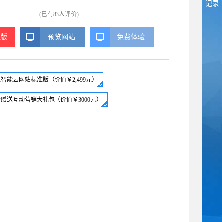
记录
(已有
83人
评价)
准版
预览网站
免费体验
智能云网站标准版（价值￥2,499元）
赠送互动营销大礼包（价值￥3000元）