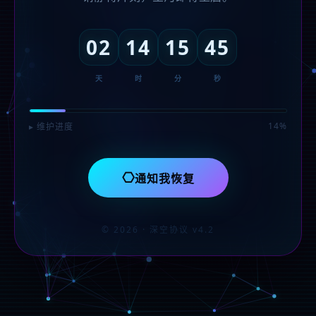
02
14
15
45
天
时
分
秒
14%
▸ 维护进度
⎔
通知我恢复
© 2026 · 深空协议 v4.2