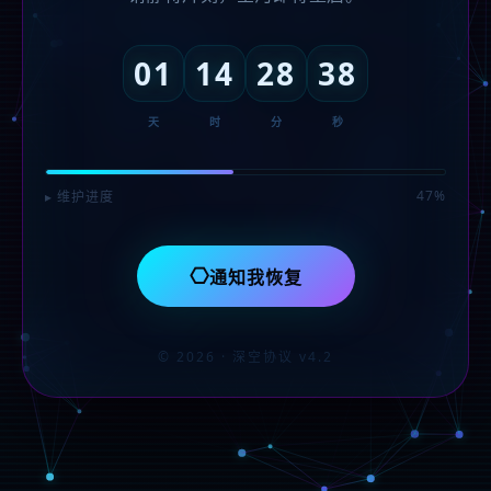
01
14
28
38
天
时
分
秒
47%
▸ 维护进度
⎔
通知我恢复
© 2026 · 深空协议 v4.2