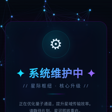
⚙️
✦ 系统维护中 ✦
// 星际枢纽 · 核心升级 //
正在优化量子通道，提升星域传输效率。
请静待片刻，星河即将重启。