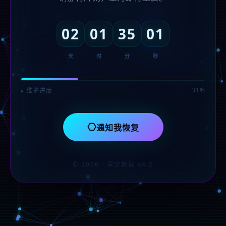
02
01
35
01
天
时
分
秒
31%
▸ 维护进度
⎔
通知我恢复
© 2026 · 深空协议 v4.2