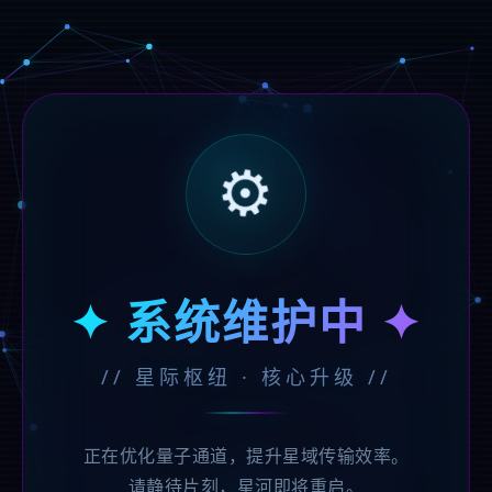
⚙️
✦ 系统维护中 ✦
// 星际枢纽 · 核心升级 //
正在优化量子通道，提升星域传输效率。
请静待片刻，星河即将重启。