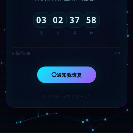
03
02
37
58
天
时
分
秒
0%
▸ 维护进度
⎔
通知我恢复
© 2026 · 深空协议 v4.2