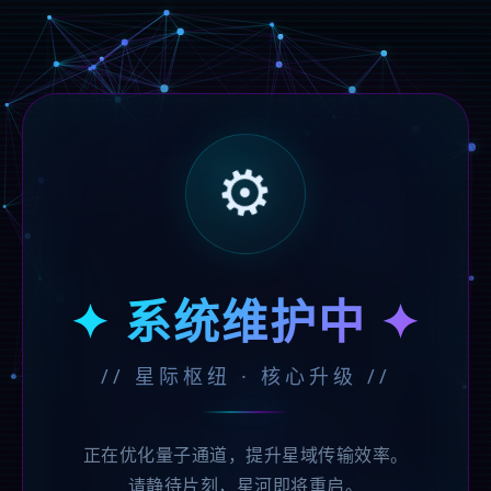
⚙️
✦ 系统维护中 ✦
// 星际枢纽 · 核心升级 //
正在优化量子通道，提升星域传输效率。
请静待片刻，星河即将重启。