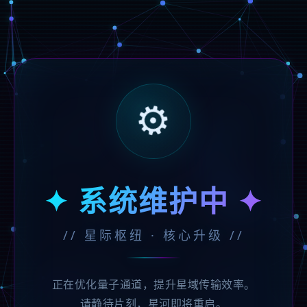
⚙️
✦ 系统维护中 ✦
// 星际枢纽 · 核心升级 //
正在优化量子通道，提升星域传输效率。
请静待片刻，星河即将重启。