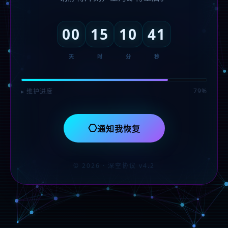
00
15
10
41
天
时
分
秒
79%
▸ 维护进度
⎔
通知我恢复
© 2026 · 深空协议 v4.2